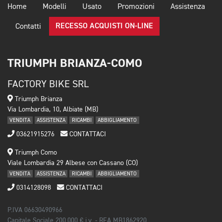
Home
Modelli
Usato
Promozioni
Assistenza
RECESSO ACQUISTI ON-LINE
Contatti
TRIUMPH BRIANZA-COMO
FACTORY BIKE SRL
Triumph Brianza
Via Lombardia, 10, Albiate (MB)
VENDITA
ASSISTENZA
RICAMBI
ABBIGLIAMENTO
03621915276
CONTATTACI
Triumph Como
Viale Lombardia 29 Albese con Cassano (CO)
VENDITA
ASSISTENZA
RICAMBI
ABBIGLIAMENTO
0314128098
CONTATTACI
P.IVA 06630490966
Capitale Sociale 200.000 € i.v. - REA MB1862920