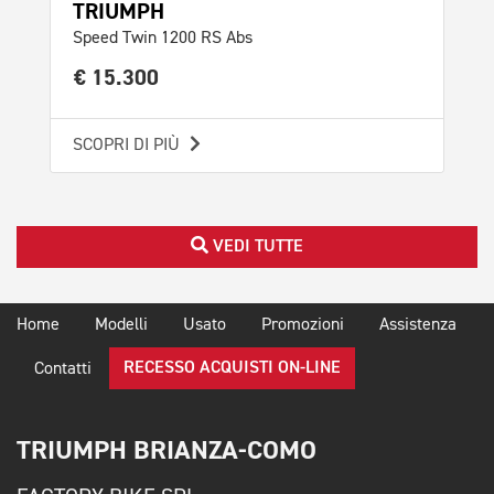
TRIUMPH
TR
Speed Twin 1200 RS Abs
Scr
€ 15.300
€ 
SCOPRI DI PIÙ
SCO
VEDI TUTTE
Home
Modelli
Usato
Promozioni
Assistenza
RECESSO ACQUISTI ON-LINE
Contatti
TRIUMPH BRIANZA-COMO