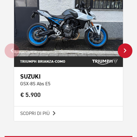
SUZUKI
TR
GSX-8S Abs E5
Tri
€ 5.900
€ 
SCOPRI DI PIÙ
SCO